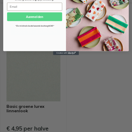
Email
Aanmelden
Recent bekeken
*De minimale bestelwaarde bedraagt €49.*
OEKO-TEX KEURMERK
Basic groene lurex
linnenlook
€ 4,95 per halve