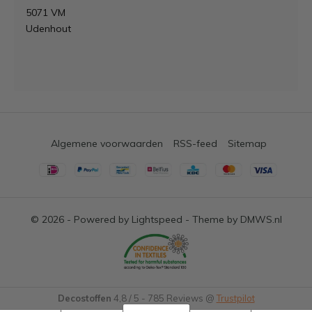
5071 VM
Udenhout
Algemene voorwaarden
RSS-feed
Sitemap
© 2026 - Powered by
Lightspeed
- Theme by
DMWS.nl
Decostoffen
4,8
/
5
-
785
Reviews @
Trustpilot