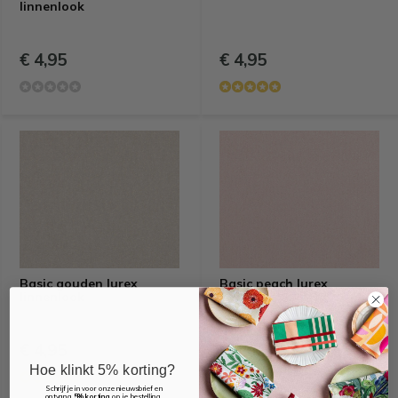
linnenlook
€ 4,95
€ 4,95
Basic gouden lurex
Basic peach lurex
linnenlook
linnenlook
€ 4,95
€ 4,95
Hoe klinkt 5% korting?
Schrijf je in voor onze nieuwsbrief en
ontvang
5% korting
op je bestelling.