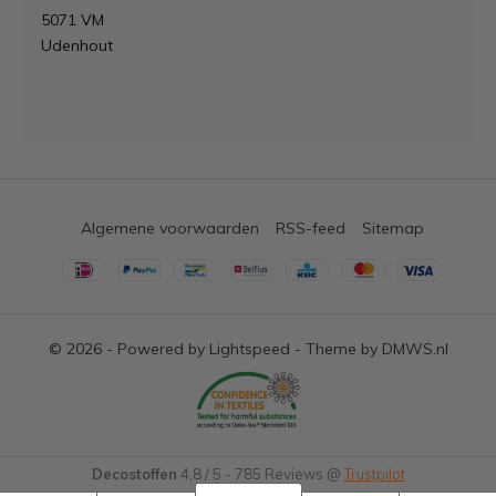
5071 VM
Udenhout
Algemene voorwaarden
RSS-feed
Sitemap
© 2026 - Powered by
Lightspeed
- Theme by
DMWS.nl
Decostoffen
4,8
/
5
-
785
Reviews @
Trustpilot