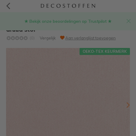
★ Bekijk onze beoordelingen op Trustpilot ★
Peach linnenlook stof met gouden lurex
draad stof
(0)
Vergelijk
Aan verlanglijst toevoegen
OEKO-TEX KEURMERK