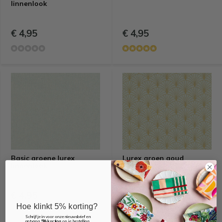
linnenlook
€ 4,95
€ 4,95
Basic groene lurex
Lurex groen goud
linnenlook
linnenlook
€ 4,95
€ 4,95
Hoe klinkt 5% korting?
Schrijf je in voor onze nieuwsbrief en
ontvang
5% korting
op je bestelling.