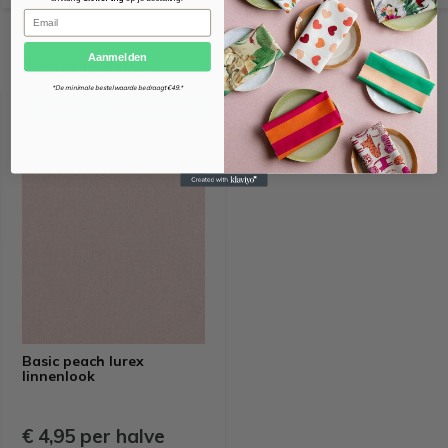
Email
Aanmelden
Recent bekeken
*De minimale bestelwaarde bedraagt €49.*
OEKO-TEX KEURMERK
Basic peach lurex
linnenlook
€ 4,95 per halve