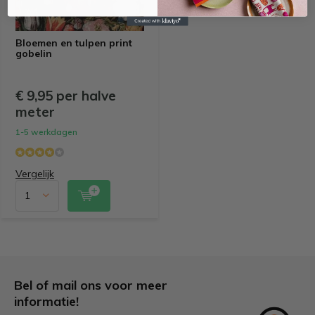
Bloemen en tulpen print
gobelin
€ 9,95 per halve
meter
1-5 werkdagen
Vergelijk
Bel of mail ons voor meer
informatie!