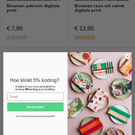
Bloemen patroon digitale
Bloemen roze wit velvet
print
digitale print
€ 7,95
€ 12,95
Recent bekeken
OEKO-TEX KEURMERK
Hoe klinkt 5% korting?
Schrijf je in voor onze nieuwsbrief en
ontvang
5% korting
op je bestelling.
Email
Aanmelden
*De minimale bestelwaarde bedraagt €49.*