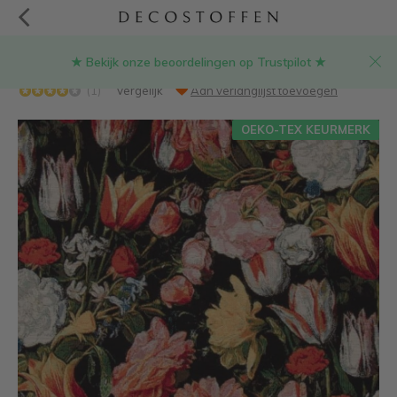
★ Bekijk onze beoordelingen op Trustpilot ★
Bloemen en tulpen gobelin meubelstof
(1)
Vergelijk
Aan verlanglijst toevoegen
OEKO-TEX KEURMERK