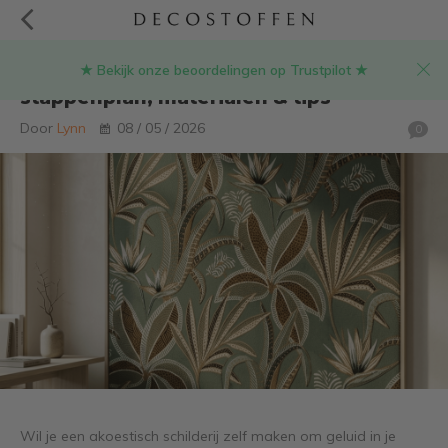
★ Bekijk onze beoordelingen op Trustpilot ★
Akoestisch schilderij zelf maken: DIY
stappenplan, materialen & tips
Door
Lynn
08 / 05 / 2026
0
Wil je een akoestisch schilderij zelf maken om geluid in je