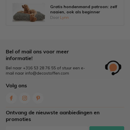
Gratis hondenmand patroon: zelf
naaien, ook als beginner
Door
Lynn
Tips om schimmel op tuinkussens
voorkomen
Door
Lynn
Bel of mail ons voor meer
informatie!
Bel naar +316 53 28 76 55 of stuur een e-
Welke stof is het beste voor
mail naar
info@decostoffen.com
tuinkussens?
Door
Lynn
Volg ons
Zelf gordijnen maken: stap voor
stap & tips voor de juiste stof
Ontvang de nieuwste aanbiedingen en
Door
Lynn
promoties