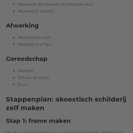
Steenwol (Rockwool) of polyester wol
Akoestisch schuim
Afwerking
Akoestische stof
Nietpistool of lijm
Gereedschap
Meetlint
Schaar of cutter
Boot
Stappenplan: akoestisch schilderij
zelf maken
Stap 1: frame maken
Maak een houten frame op gewenste maat (bijv. 60x90 cm).