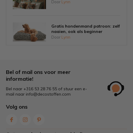
Door
Lynn
Gratis hondenmand patroon: zelf
naaien, ook als beginner
Door
Lynn
Tips om schimmel op tuinkussens
voorkomen
Door
Lynn
Bel of mail ons voor meer
informatie!
Bel naar +316 53 28 76 55 of stuur een e-
Welke stof is het beste voor
mail naar
info@decostoffen.com
tuinkussens?
Door
Lynn
Volg ons
Zelf gordijnen maken: stap voor
stap & tips voor de juiste stof