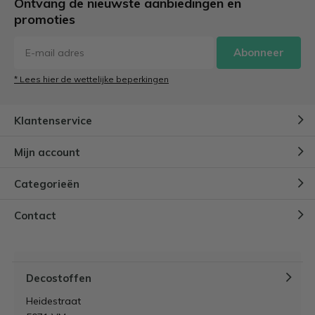
Ontvang de nieuwste aanbiedingen en
Door
Lynn
promoties
Abonneer
Caravan pimpen: zo geef je je
caravan een make-over!
* Lees hier de wettelijke beperkingen
Door
Lynn
Klantenservice
Akoestisch schilderij zelf maken:
DIY stappenplan, materialen &
Mijn account
tips
Door
Lynn
Categorieën
Hoe bekleed je een hoofdbord
Contact
zonder naaimachine?
Door
Lynn
Decostoffen
Heidestraat