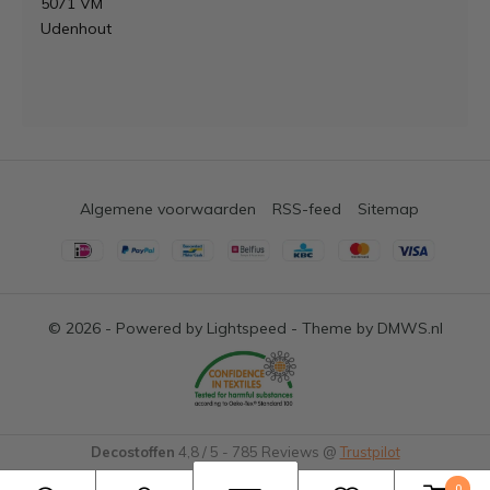
5071 VM
Udenhout
Algemene voorwaarden
RSS-feed
Sitemap
© 2026 - Powered by
Lightspeed
- Theme by
DMWS.nl
Decostoffen
4,8
/
5
-
785
Reviews @
Trustpilot
0