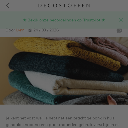
★ Bekijk onze beoordelingen op Trustpilot ★
Hoeveel Martindale voor een bank?
Door
Lynn
24 / 03 / 2026
0
Je kent het vast wel: je hebt net een prachtige bank in huis
gehaald, maar na een paar maanden gebruik verschijnen er