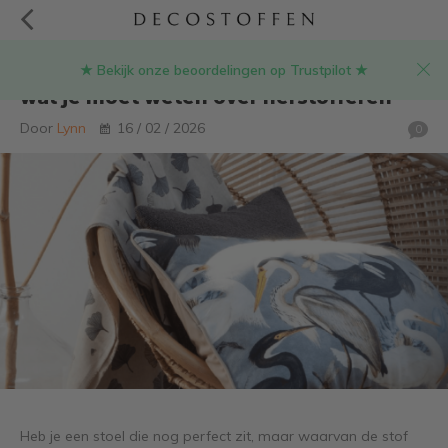
★ Bekijk onze beoordelingen op Trustpilot ★
Is een stoel stofferen moeilijk? Alles
wat je moet weten over herstofferen
Door
Lynn
16 / 02 / 2026
0
Heb je een stoel die nog perfect zit, maar waarvan de stof