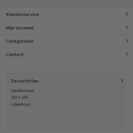
Klantenservice
Akoestisch schilderij zelf maken:
DIY stappenplan, materialen &
Mijn account
tips
Door
Lynn
Categorieën
Hoe bekleed je een hoofdbord
Contact
zonder naaimachine?
Door
Lynn
Decostoffen
Heidestraat
5071 VM
Udenhout