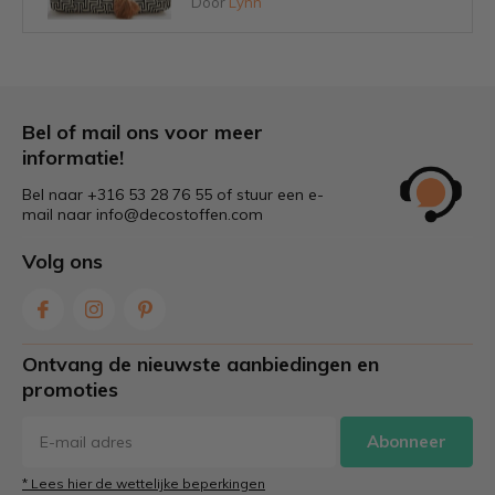
Door
Lynn
Tips om schimmel op tuinkussens
voorkomen
Door
Lynn
Bel of mail ons voor meer
informatie!
Bel naar +316 53 28 76 55 of stuur een e-
Welke stof is het beste voor
mail naar
info@decostoffen.com
tuinkussens?
Door
Lynn
Volg ons
Zelf gordijnen maken: stap voor
stap & tips voor de juiste stof
Ontvang de nieuwste aanbiedingen en
Door
Lynn
promoties
Abonneer
Caravan pimpen: zo geef je je
caravan een make-over!
* Lees hier de wettelijke beperkingen
Door
Lynn