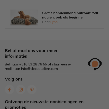
Gratis hondenmand patroon: zelf
naaien, ook als beginner
Door
Lynn
Tips om schimmel op tuinkussens
voorkomen
Door
Lynn
Bel of mail ons voor meer
informatie!
Bel naar +316 53 28 76 55 of stuur een e-
Welke stof is het beste voor
mail naar
info@decostoffen.com
tuinkussens?
Door
Lynn
Volg ons
Zelf gordijnen maken: stap voor
stap & tips voor de juiste stof
Ontvang de nieuwste aanbiedingen en
Door
Lynn
promoties