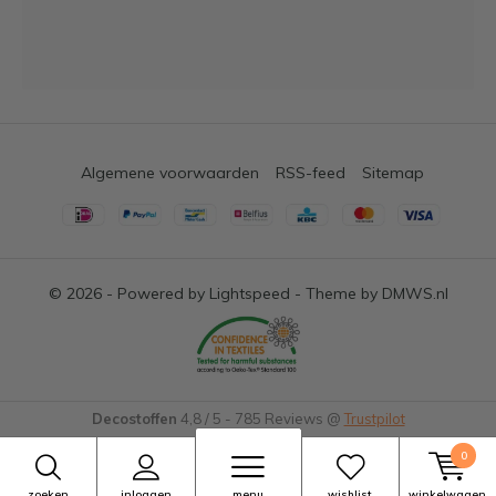
Algemene voorwaarden
RSS-feed
Sitemap
© 2026 - Powered by
Lightspeed
- Theme by
DMWS.nl
Decostoffen
4,8
/
5
-
785
Reviews @
Trustpilot
0
zoeken
inloggen
menu
wishlist
winkelwagen