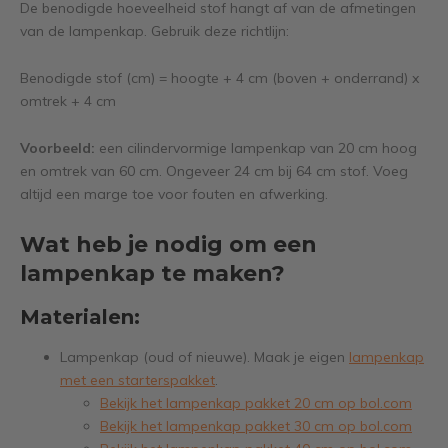
De benodigde hoeveelheid stof hangt af van de afmetingen
van de lampenkap. Gebruik deze richtlijn:
Benodigde stof (cm) = hoogte + 4 cm (boven + onderrand) x
omtrek + 4 cm
Voorbeeld:
een cilindervormige lampenkap van 20 cm hoog
en omtrek van 60 cm. Ongeveer 24 cm bij 64 cm stof. Voeg
altijd een marge toe voor fouten en afwerking.
Wat heb je nodig om een
lampenkap te maken?
Materialen:
Lampenkap (oud of nieuwe). Maak je eigen
lampenkap
met een starterspakket
.
Bekijk het lampenkap pakket 20 cm op bol.com
Bekijk het lampenkap pakket 30 cm op bol.com