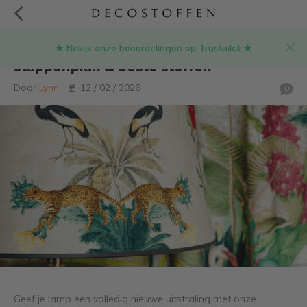
★ Bekijk onze beoordelingen op Trustpilot ★
Lampenkap bekleden met stof:
stappenplan & beste stoffen
Door
Lynn
12 / 02 / 2026
0
Geef je lamp een volledig nieuwe uitstraling met onze