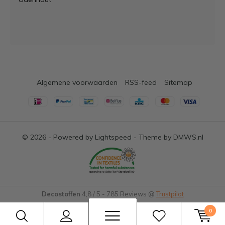
Algemene voorwaarden
RSS-feed
Sitemap
© 2026 - Powered by
Lightspeed
- Theme by
DMWS.nl
Decostoffen
4,8
/
5
-
785
Reviews @
Trustpilot
0