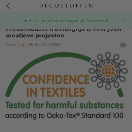
★ Bekijk onze beoordelingen op Trustpilot ★
Waarom Oeko-Tex Standard 100
Productklasse II belangrijk is voor jouw
creatieve projecten
Door
Lynn
01 / 07 / 2025
0