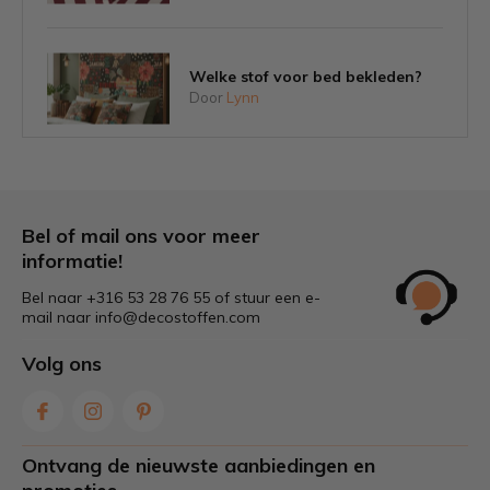
Welke stof voor bed bekleden?
Door
Lynn
Gratis hondenmand patroon: zelf
naaien, ook als beginner
Door
Lynn
Bel of mail ons voor meer
informatie!
Bel naar +316 53 28 76 55 of stuur een e-
Tips om schimmel op tuinkussens
mail naar
info@decostoffen.com
voorkomen
Door
Lynn
Volg ons
Welke stof is het beste voor
tuinkussens?
Ontvang de nieuwste aanbiedingen en
Door
Lynn