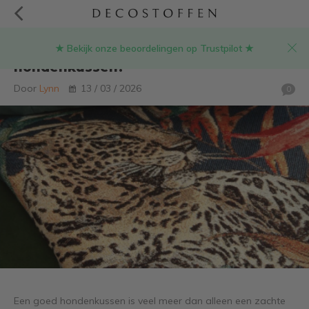
★ Bekijk onze beoordelingen op Trustpilot ★
Wat is de beste vulling voor een
hondenkussen?
Door
Lynn
13 / 03 / 2026
0
Een goed hondenkussen is veel meer dan alleen een zachte