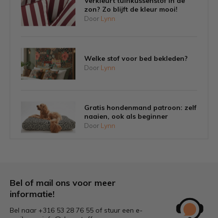
Verkleurt tuinkussenstof in de
zon? Zo blijft de kleur mooi!
Door
Lynn
Welke stof voor bed bekleden?
Door
Lynn
Gratis hondenmand patroon: zelf
naaien, ook als beginner
Door
Lynn
Tips om schimmel op tuinkussens
voorkomen
Door
Lynn
Bel of mail ons voor meer
informatie!
Bel naar +316 53 28 76 55 of stuur een e-
Welke stof is het beste voor