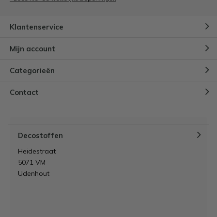
Door
Lynn
Klantenservice
Akoestisch schilderij zelf maken:
DIY stappenplan, materialen &
Mijn account
tips
Door
Lynn
Categorieën
Hoe bekleed je een hoofdbord
Contact
zonder naaimachine?
Door
Lynn
Decostoffen
Heidestraat
5071 VM
Udenhout