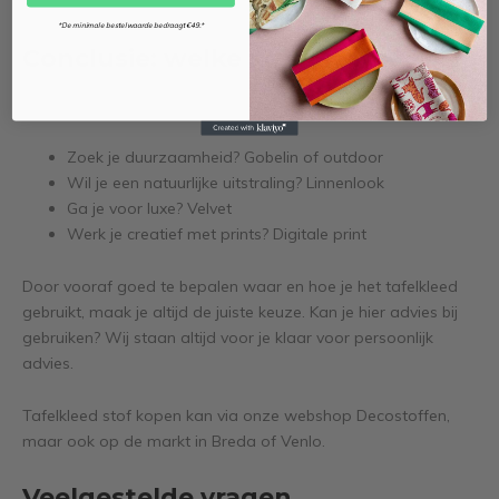
ontstaat er een geheel.
*De minimale bestelwaarde bedraagt €49.*
Conclusie: welke stof kies jij?
De beste tafelkleed stof hangt af van jouw doel:
Zoek je duurzaamheid? Gobelin of outdoor
Wil je een natuurlijke uitstraling? Linnenlook
Ga je voor luxe? Velvet
Werk je creatief met prints? Digitale print
Door vooraf goed te bepalen waar en hoe je het tafelkleed
gebruikt, maak je altijd de juiste keuze. Kan je hier advies bij
gebruiken? Wij staan altijd voor je klaar voor persoonlijk
advies.
Tafelkleed stof kopen kan via onze webshop Decostoffen,
maar ook op de markt in Breda of Venlo.
Veelgestelde vragen