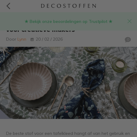
★ Bekijk onze beoordelingen op Trustpilot ★
Welke stof voor een tafelkleed? Tips
voor creatieve makers
Door
Lynn
20 / 02 / 2026
0
De beste stof voor een tafelkleed hangt af van het gebruik en