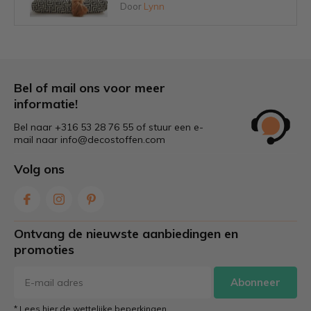
Door
Lynn
Tips om schimmel op tuinkussens
voorkomen
Door
Lynn
Bel of mail ons voor meer
informatie!
Bel naar +316 53 28 76 55 of stuur een e-
Welke stof is het beste voor
mail naar
info@decostoffen.com
tuinkussens?
Door
Lynn
Volg ons
Zelf gordijnen maken: stap voor
stap & tips voor de juiste stof
Ontvang de nieuwste aanbiedingen en
Door
Lynn
promoties
Abonneer
Caravan pimpen: zo geef je je
caravan een make-over!
* Lees hier de wettelijke beperkingen