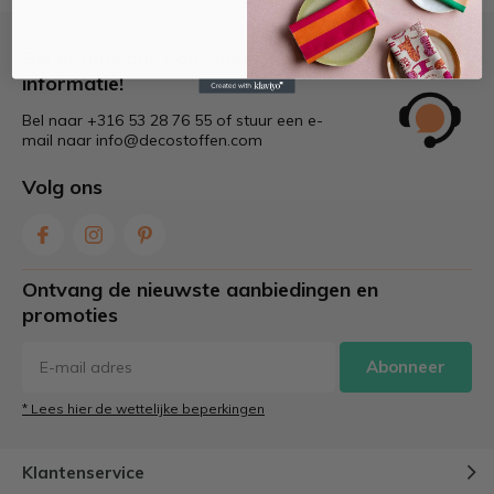
Bel of mail ons voor meer
informatie!
Bel naar +316 53 28 76 55 of stuur een e-
mail naar
info@decostoffen.com
Volg ons
Ontvang de nieuwste aanbiedingen en
promoties
Abonneer
* Lees hier de wettelijke beperkingen
Klantenservice