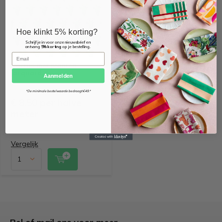
Hoe klinkt 5% korting?
Schrijf je in voor onze nieuwsbrief en
ontvang
5% korting
op je bestelling.
Email
Cactus met planten
jacquard
Aanmelden
*De minimale bestelwaarde bedraagt €49.*
€ 8,50 per halve
meter
Vergelijk