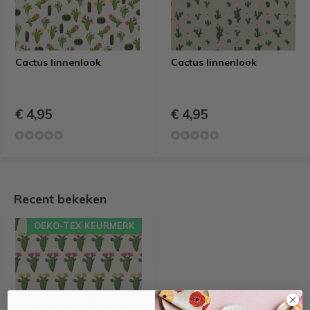
Cactus linnenlook
Cactus linnenlook
€ 4,95
€ 4,95
Recent bekeken
OEKO-TEX KEURMERK