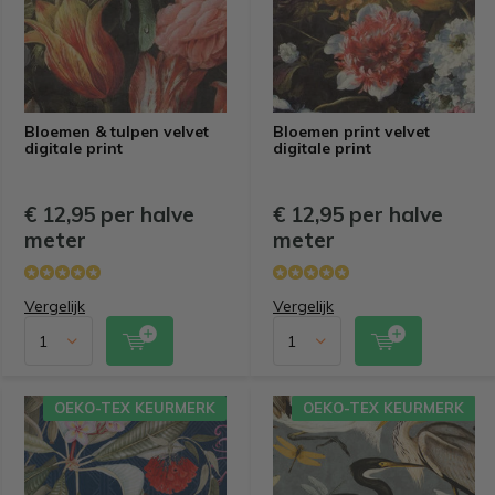
Bloemen & tulpen velvet
Bloemen print velvet
digitale print
digitale print
€ 12,95 per halve
€ 12,95 per halve
meter
meter
Vergelijk
Vergelijk
OEKO-TEX KEURMERK
OEKO-TEX KEURMERK