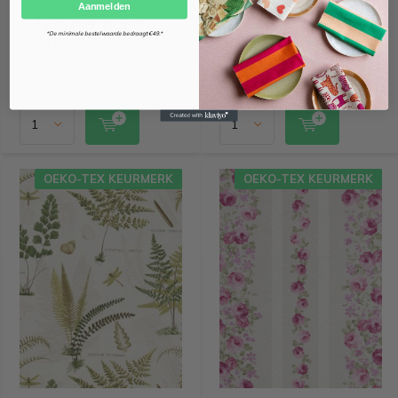
Aanmelden
€ 7,95 per halve
€ 7,95 per halve
*De minimale bestelwaarde bedraagt €49.*
meter
meter
Vergelijk
Vergelijk
OEKO-TEX KEURMERK
OEKO-TEX KEURMERK