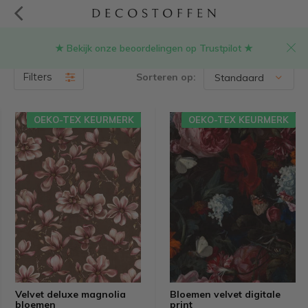
★ Bekijk onze beoordelingen op Trustpilot ★
Lampenkap stof
(354)
Filters
Sorteren op:
OEKO-TEX KEURMERK
OEKO-TEX KEURMERK
Velvet deluxe magnolia
Bloemen velvet digitale
bloemen
print