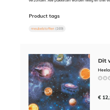
verzonden. Alle pakketten worden veilig en snel vi
Product tags
meubelstoffen
(169)
Dit 
Heelal
€ 12