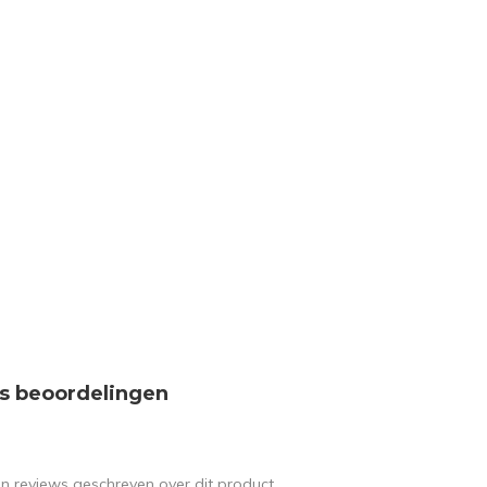
s beoordelingen
en reviews geschreven over dit product.