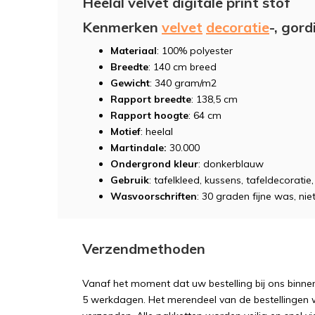
Heelal velvet digitale print stof
Kenmerken
velvet
decoratie
-, gord
Materiaal
: 100% polyester
Breedte
: 140 cm breed
Gewicht
: 340 gram/m2
Rapport breedte
: 138,5 cm
Rapport hoogte
: 64 cm
Motief
: heelal
Martindale:
30.000
Ondergrond kleur
: donkerblauw
Gebruik
: tafelkleed, kussens, tafeldecorati
Wasvoorschriften
: 30 graden fijne was, niet
Verzendmethoden
Vanaf het moment dat uw bestelling bij ons binnen
5 werkdagen. Het merendeel van de bestellingen 