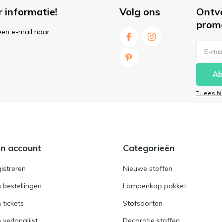
r informatie!
Volg ons
Ontv
prom
een e-mail naar
Ab
* Lees h
jn account
Categorieën
istreren
Nieuwe stoffen
n bestellingen
Lampenkap pakket
n tickets
Stofsoorten
 verlanglijst
Decoratie stoffen