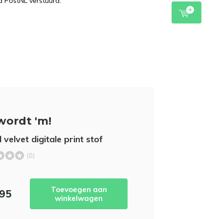
a PostNL verstuurd.
wordt 'm!
 velvet digitale print stof
(0)
Toevoegen aan
,95
winkelwagen