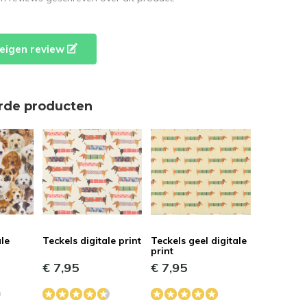
e eigen review
rde producten
le
Teckels digitale print
Teckels geel digitale
print
€ 7,95
€ 7,95