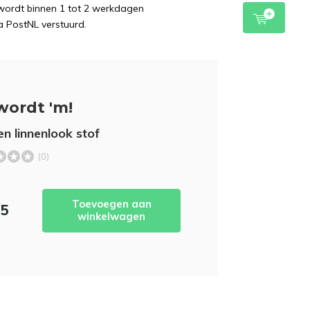
wordt binnen 1 tot 2 werkdagen
a PostNL verstuurd.
wordt 'm!
n linnenlook stof
(0)
Toevoegen aan
95
winkelwagen