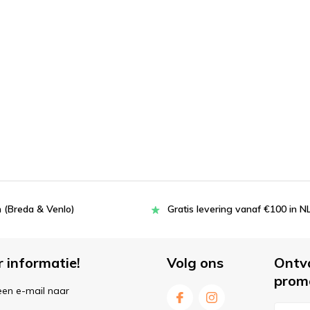
 (Breda & Venlo)
Gratis levering vanaf €100 in N
r informatie!
Volg ons
Ontv
prom
een e-mail naar