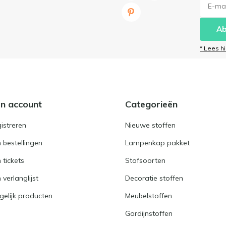
Ab
* Lees h
jn account
Categorieën
istreren
Nieuwe stoffen
n bestellingen
Lampenkap pakket
n tickets
Stofsoorten
 verlanglijst
Decoratie stoffen
gelijk producten
Meubelstoffen
Gordijnstoffen