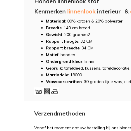
Honden linnenlook stof
Kenmerken
linnenlook
interieur- &
Materiaal
: 80% katoen & 20% polyester
Breedte
: 140 cm breed
Gewicht
: 200 gram/m2
Rapport hoogte
: 32 CM
Rapport breedte
: 34 CM
Motief
: honden
Ondergrond kleur
: linnen
Gebruik
: tafelkleed, kussens, tafeldecoratie
Martindale
: 18000
Wasvoorschriften
: 30 graden fijne was, niet
Verzendmethoden
Vanaf het moment dat uw bestelling bij ons binnen