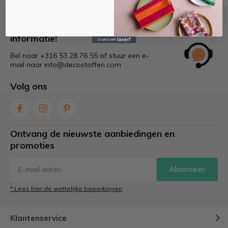
Bel of mail ons voor meer
informatie!
Bel naar +316 53 28 76 55 of stuur een e-
mail naar
info@decostoffen.com
Volg ons
Ontvang de nieuwste aanbiedingen en
promoties
Abonneer
* Lees hier de wettelijke beperkingen
Klantenservice