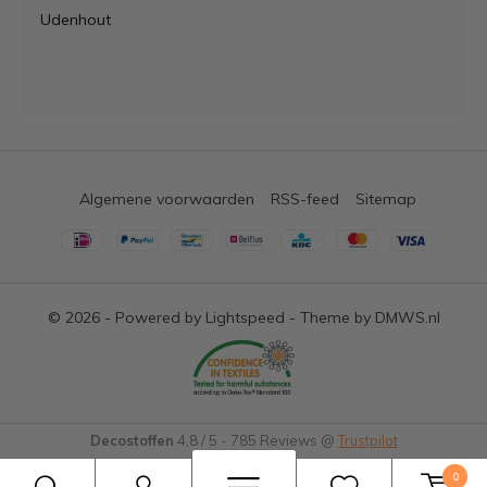
Udenhout
Algemene voorwaarden
RSS-feed
Sitemap
© 2026 - Powered by
Lightspeed
- Theme by
DMWS.nl
Decostoffen
4,8
/
5
-
785
Reviews @
Trustpilot
0