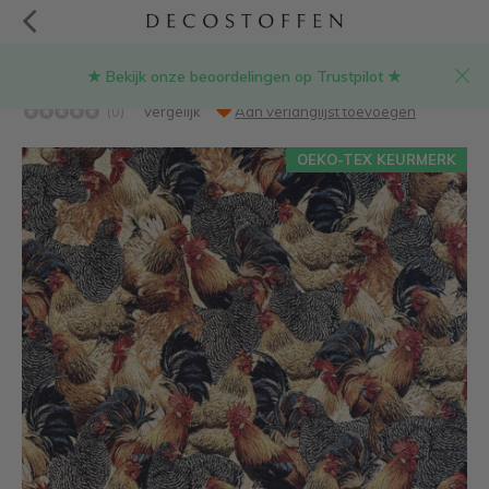
★ Bekijk onze beoordelingen op Trustpilot ★
Kippen gobelin
(0)
Vergelijk
Aan verlanglijst toevoegen
OEKO-TEX KEURMERK