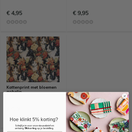
€ 4,95
€ 9,95
Kattenprint met bloemen
gobelin
€ 9,95
Hoe klinkt 5% korting?
Schrijf je in voor onze nieuwsbrief en
ontvang
5% korting
op je bestelling.