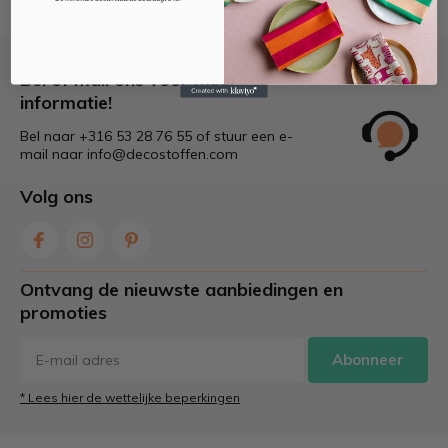
Bel of mail ons voor meer
informatie!
Bel naar +316 53 28 76 55 of stuur een e-
mail naar
info@decostoffen.com
Volg ons
Ontvang de nieuwste aanbiedingen en
promoties
Abonneer
* Lees hier de wettelijke beperkingen