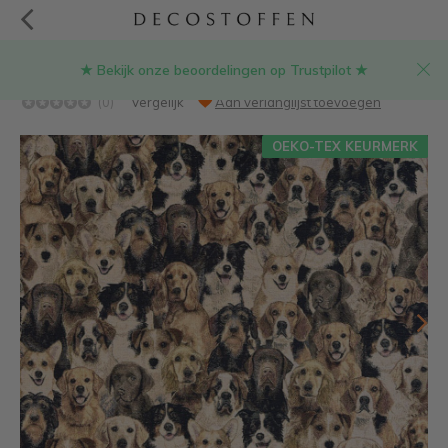
★ Bekijk onze beoordelingen op Trustpilot ★
Honden gobelin stof
(0)
Vergelijk
Aan verlanglijst toevoegen
OEKO-TEX KEURMERK