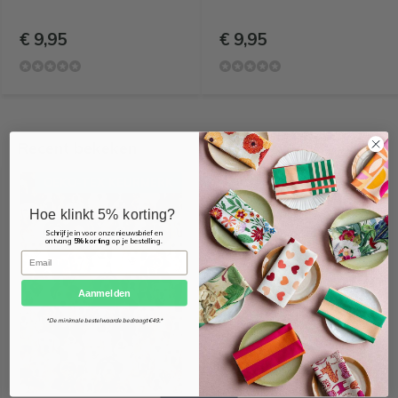
€ 9,95
€ 9,95
Recent bekeken
OEKO-TEX KEURMERK
Hoe klinkt 5% korting?
Schrijf je in voor onze nieuwsbrief en
ontvang
5% korting
op je bestelling.
Email
Aanmelden
*De minimale bestelwaarde bedraagt €49.*