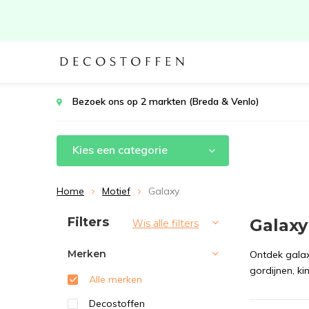
Bezoek ons op 2 markten (Breda & Venlo)
Kies een categorie
Home
Motief
Galaxy
Sorteren op:
Filters
Galaxy
Wis alle filters
Merken
Ontdek galax
gordijnen, ki
Alle merken
Decostoffen