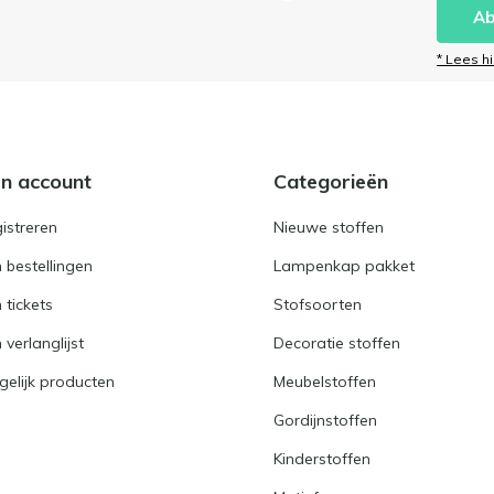
Ab
* Lees h
jn account
Categorieën
istreren
Nieuwe stoffen
n bestellingen
Lampenkap pakket
n tickets
Stofsoorten
 verlanglijst
Decoratie stoffen
gelijk producten
Meubelstoffen
Gordijnstoffen
Kinderstoffen