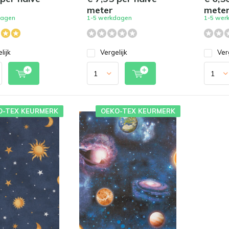
meter
mete
dagen
1-5 werkdagen
1-5 wer
lijk
Vergelijk
Ver
O-TEX KEURMERK
OEKO-TEX KEURMERK