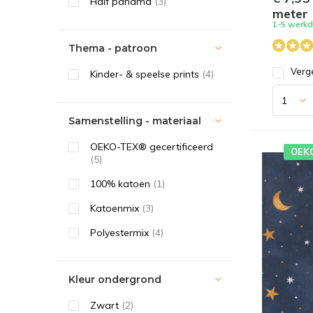
Half panama
(3)
meter
1-5 werk
Thema - patroon
Verge
Kinder- & speelse prints
(4)
Samenstelling - materiaal
OEKO-TEX® gecertificeerd
OEK
(5)
100% katoen
(1)
Katoenmix
(3)
Polyestermix
(4)
Kleur ondergrond
Zwart
(2)