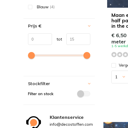
Blauw
(4)
Maan e
half p
in the 
Prijs
€
€ 6,50
tot
meter
1-5 werk
Verge
Stockfilter
Filter on stock
Klantenservice
info@decostoffen.com