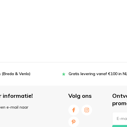
 (Breda & Venlo)
Gratis levering vanaf €100 in N
r informatie!
Volg ons
Ontv
prom
een e-mail naar