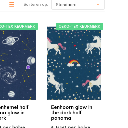
Sorteren op:
KO-TEX KEURMERK
OEKO-TEX KEURMERK
enhemel half
Eenhoorn glow in
a glow in
the dark half
ark
panama
0 per halve
€ 6,50 per halve