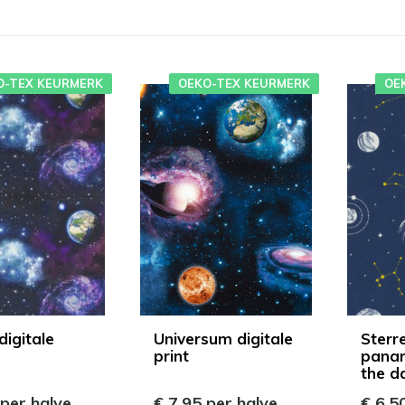
O-TEX KEURMERK
OEKO-TEX KEURMERK
OE
digitale
Universum digitale
Sterr
print
panam
the d
 per halve
€ 7,95 per halve
€ 6,5