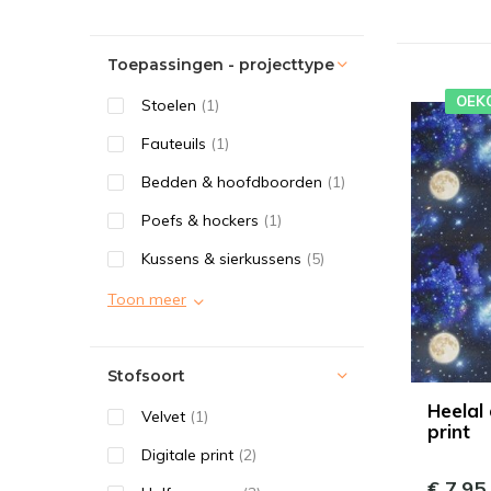
Toepassingen - projecttype
OEK
Stoelen
(1)
Fauteuils
(1)
Bedden & hoofdboorden
(1)
Poefs & hockers
(1)
Kussens & sierkussens
(5)
Toon meer
Stofsoort
Heelal 
Velvet
(1)
print
Digitale print
(2)
€ 7,95