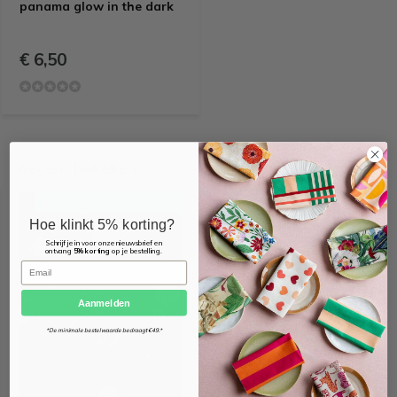
panama glow in the dark
€ 6,50
Recent bekeken
OEKO-TEX KEURMERK
Hoe klinkt 5% korting?
Schrijf je in voor onze nieuwsbrief en
ontvang
5% korting
op je bestelling.
Email
Aanmelden
*De minimale bestelwaarde bedraagt €49.*