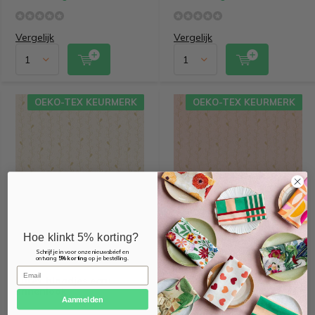
Vergelijk
Vergelijk
OEKO-TEX KEURMERK
OEKO-TEX KEURMERK
Hoe klinkt 5% korting?
Schrijf je in voor onze nieuwsbrief en
ontvang
5% korting
op je bestelling.
Email
Lurex blaadjes ecru
Lurex blaadjes roze
linnenlook
linnenlook
Aanmelden