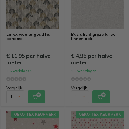
Lurex waaier goud half
Basic licht grijze lurex
panama
linnenlook
€ 11,95 per halve
€ 4,95 per halve
meter
meter
1-5 werkdagen
1-5 werkdagen
Vergelijk
Vergelijk
OEKO-TEX KEURMERK
OEKO-TEX KEURMERK