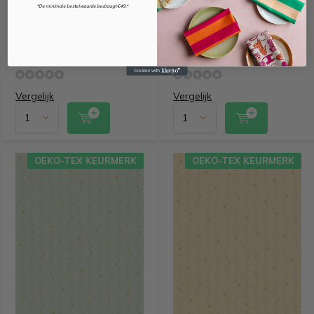
*De minimale bestelwaarde bedraagt €49.*
€ 4,95 per halve
€ 4,95 per halve
meter
meter
1-5 werkdagen
1-5 werkdagen
Vergelijk
Vergelijk
OEKO-TEX KEURMERK
OEKO-TEX KEURMERK