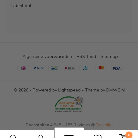
Udenhout
Algemene voorwaarden
RSS-feed
Sitemap
© 2026 - Powered by
Lightspeed
- Theme by
DMWS.nl
Decostoffen
4,8
/
5
-
785
Reviews @
Trustpilot
0