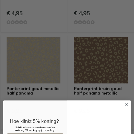
€ 4,95
€ 4,95
Panterprint goud metallic
Panterprint bruin goud
half panama
half panama metallic
€ 9,95
€ 9,95
Hoe klinkt 5% korting?
Schrijf je in voor onze nieuwsbrief en
ontvang
5% korting
op je bestelling.