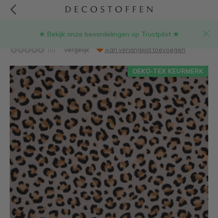
★ Bekijk onze beoordelingen op Trustpilot ★
Panterprint linnenlook stof
(0)
Vergelijk
Aan verlanglijst toevoegen
OEKO-TEX KEURMERK