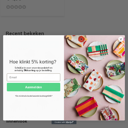
Recent bekeken
OEKO-TEX KEURMERK
Hoe klinkt 5% korting?
Schrijf je in voor onze nieuwsbrief en
ontvang
5% korting
op je bestelling.
Email
Aanmelden
*De minimale bestelwaarde bedraagt €49.*
Piano en muziek
linnenlook