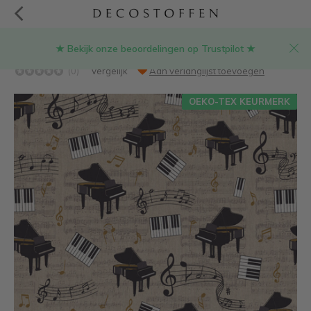
★ Bekijk onze beoordelingen op Trustpilot ★
Piano en muziek linnenlook stof
(0)
Vergelijk
Aan verlanglijst toevoegen
OEKO-TEX KEURMERK