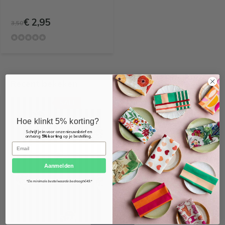
€ 2,95
3,50
Recent bekeken
SALE
-16%
Hoe klinkt 5% korting?
Schrijf je in voor onze nieuwsbrief en
ontvang
5% korting
op je bestelling.
Email
Aanmelden
*De minimale bestelwaarde bedraagt €49.*