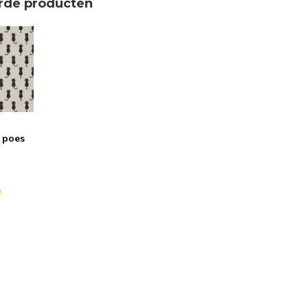
rde producten
t poes