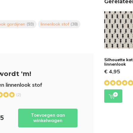
Gerelatee
look gordijnen
(93)
linnenlook stof
(38)
Silhouette ka
linnenlook
€ 4,95
wordt 'm!
n linnenlook stof
(2)
Toevoegen aan
95
winkelwagen