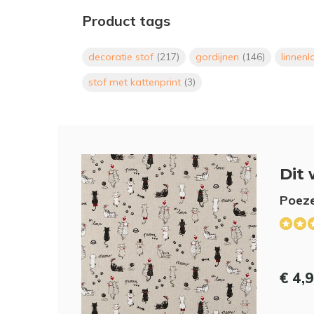
Product tags
decoratie stof
(217)
gordijnen
(146)
linnen
stof met kattenprint
(3)
Dit 
Poeze
€ 4,