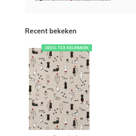
Recent bekeken
OEKO-TEX KEURMERK