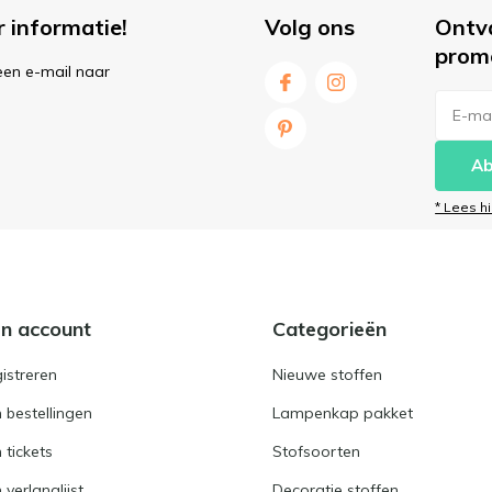
r informatie!
Volg ons
Ontv
prom
een e-mail naar
Ab
* Lees h
jn account
Categorieën
istreren
Nieuwe stoffen
n bestellingen
Lampenkap pakket
n tickets
Stofsoorten
 verlanglijst
Decoratie stoffen