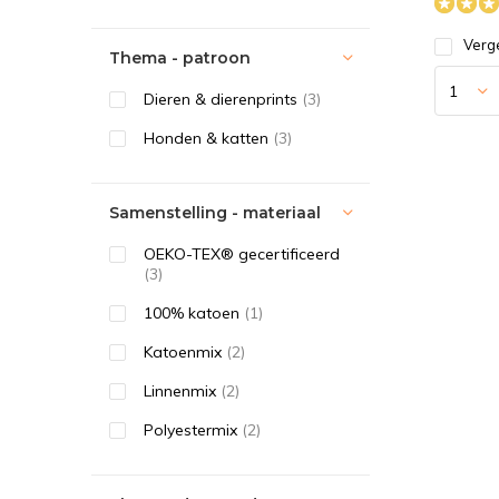
Verge
Thema - patroon
Dieren & dierenprints
(3)
Honden & katten
(3)
Samenstelling - materiaal
OEKO-TEX® gecertificeerd
(3)
100% katoen
(1)
Katoenmix
(2)
Linnenmix
(2)
Polyestermix
(2)