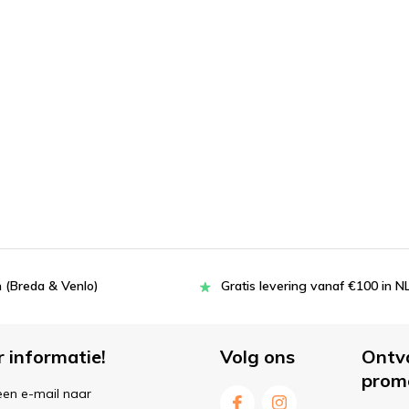
 (Breda & Venlo)
Gratis levering vanaf €100 in N
r informatie!
Volg ons
Ontv
prom
een e-mail naar