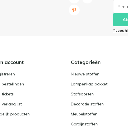
Ab
* Lees h
jn account
Categorieën
istreren
Nieuwe stoffen
n bestellingen
Lampenkap pakket
n tickets
Stofsoorten
 verlanglijst
Decoratie stoffen
gelijk producten
Meubelstoffen
Gordijnstoffen