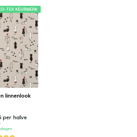
KO-TEX KEURMERK
n linnenlook
5 per halve
r
kdagen