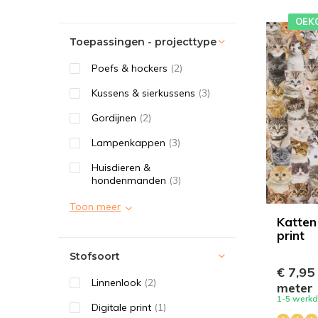
OEK
Toepassingen - projecttype
Poefs & hockers
(2)
Kussens & sierkussens
(3)
Gordijnen
(2)
Lampenkappen
(3)
Huisdieren &
hondenmanden
(3)
Toon meer
Katten 
print
Stofsoort
€ 7,95
Linnenlook
(2)
meter
1-5 werk
Digitale print
(1)