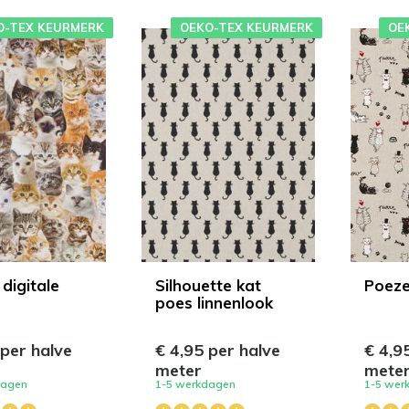
O-TEX KEURMERK
OEKO-TEX KEURMERK
OE
digitale
Silhouette kat
Poeze
poes linnenlook
 per halve
€ 4,95 per halve
€ 4,9
meter
mete
dagen
1-5 werkdagen
1-5 wer