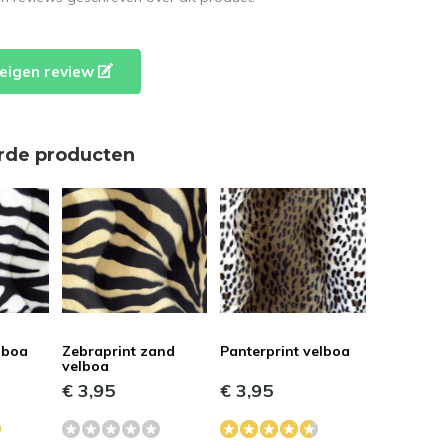
e eigen review
rde producten
lboa
Zebraprint zand
Panterprint velboa
velboa
€ 3,95
€ 3,95