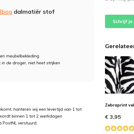
lboa
dalmatiër stof
Schrijf j
Gerelatee
ie en meubelbekleding
 in de droger, niet heet strijken
Zebraprint ve
komt, hanteren wij een levertijd van 1 tot
€ 3,95
wordt binnen 1 tot 2 werkdagen
a PostNL verstuurd.