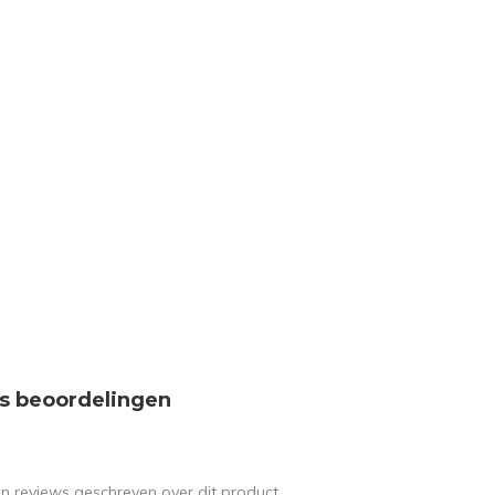
s beoordelingen
en reviews geschreven over dit product.