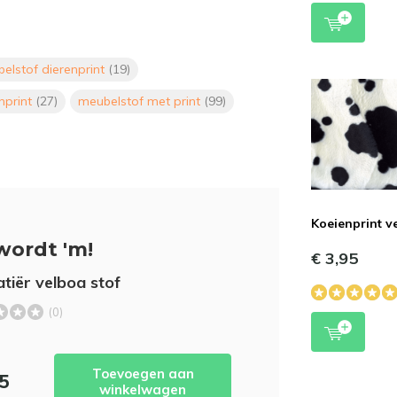
elstof dierenprint
(19)
nprint
(27)
meubelstof met print
(99)
Koeienprint v
wordt 'm!
€ 3,95
tiër velboa stof
(0)
Toevoegen aan
95
winkelwagen