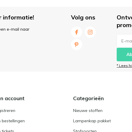
r informatie!
Volg ons
Ontv
prom
een e-mail naar
Ab
* Lees h
jn account
Categorieën
istreren
Nieuwe stoffen
n bestellingen
Lampenkap pakket
n tickets
Stofsoorten