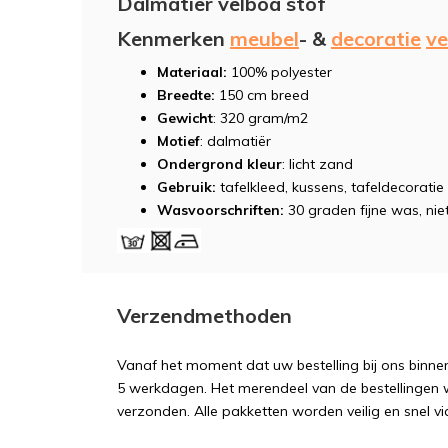
Dalmatiër velboa stof
Kenmerken
meubel
- &
decoratie
ve
Materiaal:
100% polyester
Breedte:
150 cm breed
Gewicht
: 320 gram/m2
Motief
: dalmatiër
Ondergrond kleur
: licht zand
Gebruik:
tafelkleed, kussens, tafeldecorat
Wasvoorschriften:
30 graden fijne was, niet
Verzendmethoden
Vanaf het moment dat uw bestelling bij ons binnen
5 werkdagen. Het merendeel van de bestellingen 
verzonden. Alle pakketten worden veilig en snel vi