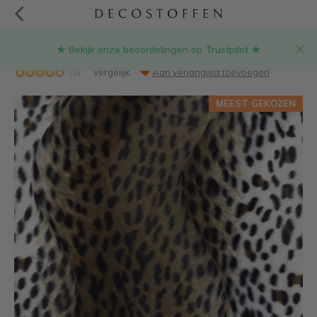
★ Bekijk onze beoordelingen op Trustpilot ★
Panterprint velboa stof
(3)
Vergelijk
Aan verlanglijst toevoegen
MEEST GEKOZEN