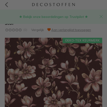
★ Bekijk onze beoordelingen op Trustpilot ★
Velvet deluxe magnolia bloemen bordeaux
stof
(0)
Vergelijk
Aan verlanglijst toevoegen
OEKO-TEX KEURMERK