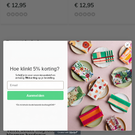
€ 12,95
€ 12,95
Recent bekeken
OEKO-TEX KEURMERK
Hoe klinkt 5% korting?
Schrijf je in voor onze nieuwsbrief en
ontvang
5% korting
op je bestelling.
Email
Aanmelden
*De minimale bestelwaarde bedraagt €49.*
Velvet deluxe magnolia
bloemen bordeaux