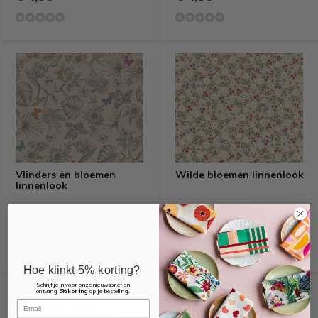
Vlinders en bloemen
Wilde bloemen linnenlook
linnenlook
€ 4,95
€ 4,95
Hoe klinkt 5% korting?
Schrijf je in voor onze nieuwsbrief en
ontvang
5% korting
op je bestelling.
Email
Recent bekeken