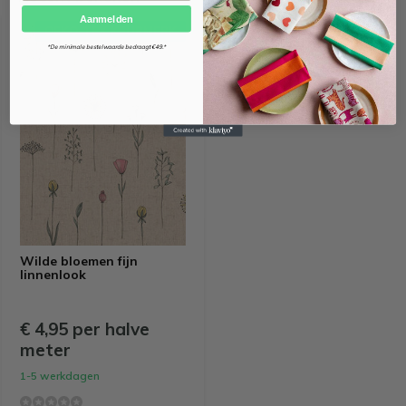
Aanmelden
OEKO-TEX KEURMERK
*De minimale bestelwaarde bedraagt €49.*
Wilde bloemen fijn
linnenlook
€ 4,95 per halve
meter
1-5 werkdagen