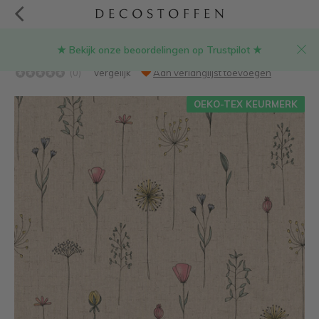
★ Bekijk onze beoordelingen op Trustpilot ★
Wilde bloemen fijn linnenlook stof
(0)
Vergelijk
Aan verlanglijst toevoegen
OEKO-TEX KEURMERK