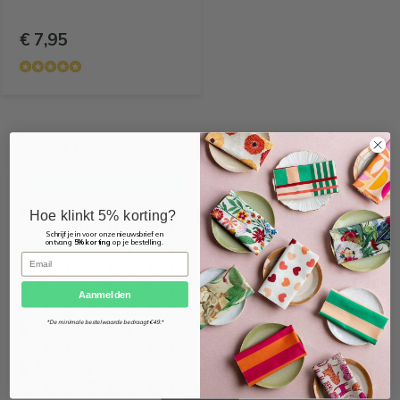
€ 7,95
Recent bekeken
OEKO-TEX KEURMERK
Hoe klinkt 5% korting?
Schrijf je in voor onze nieuwsbrief en
ontvang
5% korting
op je bestelling.
Email
Aanmelden
*De minimale bestelwaarde bedraagt €49.*