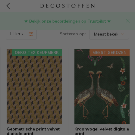
★ Bekijk onze beoordelingen op Trustpilot ★
Producten getagd met velvet stof
(13)
Filters
Sorteren op:
OEKO-TEX KEURMERK
MEEST GEKOZEN
Geometrische print velvet
Kraanvogel velvet digitale
digitale print
print