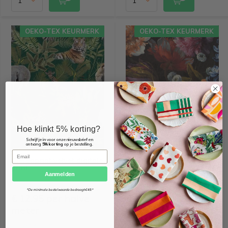
OEKO-TEX KEURMERK
OEKO-TEX KEURMERK
Hoe klinkt 5% korting?
Schrijf je in voor onze nieuwsbrief en
ontvang
5% korting
op je bestelling.
Email
Dierenprint velvet digitale
Bloemen print velvet
print
digitale print
Aanmelden
*De minimale bestelwaarde bedraagt €49.*
€ 12,95 per halve
€ 12,95 per halve
meter
meter
1-5 werkdagen
1-5 werkdagen