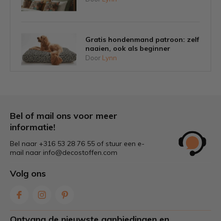
Gratis hondenmand patroon: zelf
naaien, ook als beginner
Door
Lynn
Tips om schimmel op tuinkussens
voorkomen
Door
Lynn
Bel of mail ons voor meer
informatie!
Bel naar +316 53 28 76 55 of stuur een e-
Welke stof is het beste voor
mail naar
info@decostoffen.com
tuinkussens?
Door
Lynn
Volg ons
Zelf gordijnen maken: stap voor
stap & tips voor de juiste stof
Ontvang de nieuwste aanbiedingen en
Door
Lynn