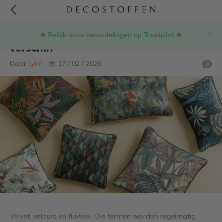
★ Bekijk onze beoordelingen op Trustpilot ★
Fluweel, velours of velvet; wat is het
verschil?
Door
Lynn
17 / 02 / 2026
0
Velvet, velours en fluweel. Die termen worden regelmatig