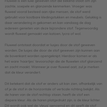
Fluweel is een luxe geweven stof die bekend staat om zijn
zachte, soepele en glanzende kenmerken. Vroeger was
fluweel vooral besteed aan rijke mensen, de stof werd
gebruikt voor kostbare kledingstukken en meubels. Gelukkig is
daar verandering in gekomen en kan vandaag de dag
iedereen genieten van deze bijzondere stof. Tegenwoordig
wordt fluweel gemaakt van katoen, lycra of wol.
Fluweel ontstaat doordat er lusjes door de stof geweven
worden. De lusjes die door de stof geweven zijn kunnen aan
de bovenkant worden opengeknipt. Hierdoor komen er als
het ware ‘haartjes’ tevoorschijn die de fluwelen stof glanzend
en zacht maakt. Wanneer je over fluweel aait, zul je merken
dat de kleur verandert.
Dit betekent dat de stof er anders uit kan zien, afhankelijk van
of je de stof in de horizontale of verticale richting bekijkt. Als
de haren van de stof rechtop staan, heeft de stof een
diepere kleur. Als de haren platgedrukt zijn, is de kleur lichter.
Dit wordt ook wel de ‘vleug’ genoemd en dit geeft de stof