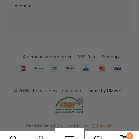
Udenhout
Algemene voorwaarden
RSS-feed
Sitemap
© 2026 - Powered by
Lightspeed
- Theme by
DMWS.nl
Decostoffen
4,8
/
5
-
785
Reviews @
Trustpilot
0