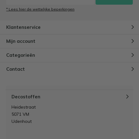
caravan een make-over!
* Lees hier de wettelijke beperkingen
Door
Lynn
Klantenservice
Akoestisch schilderij zelf maken:
DIY stappenplan, materialen &
Mijn account
tips
Door
Lynn
Categorieën
Hoe bekleed je een hoofdbord
Contact
zonder naaimachine?
Door
Lynn
Decostoffen
Heidestraat
5071 VM
Udenhout