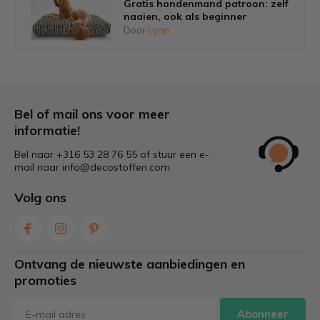
Gratis hondenmand patroon: zelf
naaien, ook als beginner
Door
Lynn
Tips om schimmel op tuinkussens
voorkomen
Door
Lynn
Bel of mail ons voor meer
informatie!
Bel naar +316 53 28 76 55 of stuur een e-
Welke stof is het beste voor
mail naar
info@decostoffen.com
tuinkussens?
Door
Lynn
Volg ons
Zelf gordijnen maken: stap voor
stap & tips voor de juiste stof
Ontvang de nieuwste aanbiedingen en
Door
Lynn
promoties
Abonneer
Caravan pimpen: zo geef je je