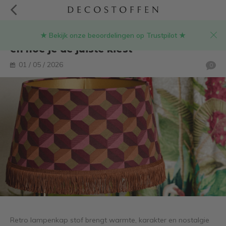
★ Bekijk onze beoordelingen op Trustpilot ★
Retro lampenkap stof: stijlen, inspiratie
en hoe je de juiste kiest
01 / 05 / 2026
0
Retro lampenkap stof brengt warmte, karakter en nostalgie