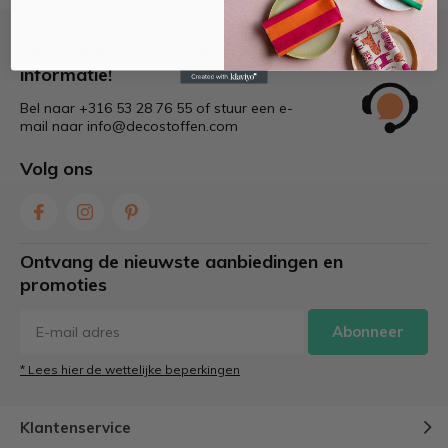
Bel of mail ons voor meer
informatie!
Bel naar +316 53 28 76 55 of stuur een e-
mail naar
info@decostoffen.com
Volg ons
Ontvang de nieuwste aanbiedingen en
promoties
Abonneer
* Lees hier de wettelijke beperkingen
Klantenservice