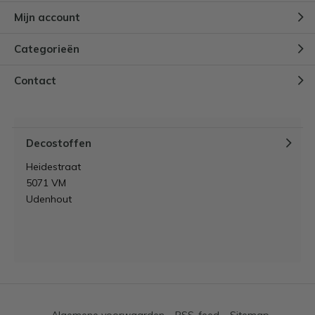
Mijn account
Categorieën
Contact
Decostoffen
Heidestraat
5071 VM
Udenhout
Algemene voorwaarden
RSS-feed
Sitemap