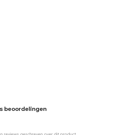
s beoordelingen
en reviews geschreven over dit product.