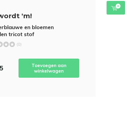
wordt 'm!
erblauwe en bloemen
en tricot stof
(0)
Toevoegen aan
95
winkelwagen