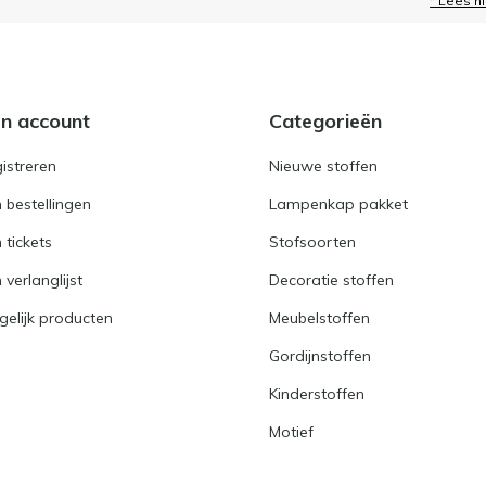
* Lees h
jn account
Categorieën
istreren
Nieuwe stoffen
n bestellingen
Lampenkap pakket
n tickets
Stofsoorten
 verlanglijst
Decoratie stoffen
gelijk producten
Meubelstoffen
Gordijnstoffen
Kinderstoffen
Motief