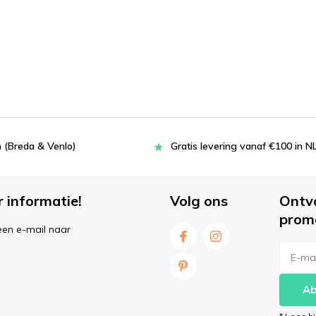
 (Breda & Venlo)
Gratis levering vanaf €100 in N
r informatie!
Volg ons
Ontv
prom
een e-mail naar
Ab