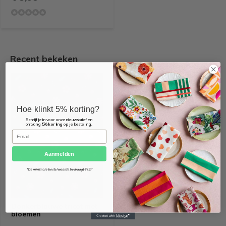
Recent bekeken
Hoe klinkt 5% korting?
Schrijf je in voor onze nieuwsbrief en
ontvang
5% korting
op je bestelling.
Email
Aanmelden
*De minimale bestelwaarde bedraagt €49.*
Donkerblauwe tricot met
bloemen