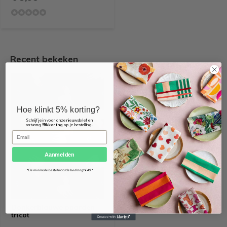
Recent bekeken
Hoe klinkt 5% korting?
Schrijf je in voor onze nieuwsbrief en
ontvang
5% korting
op je bestelling.
Email
Aanmelden
*De minimale bestelwaarde bedraagt €49.*
Donkerblauwe paarden
tricot