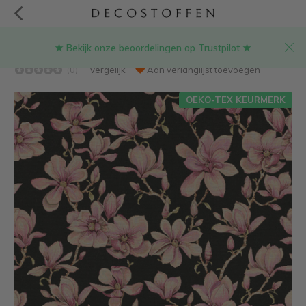
★ Bekijk onze beoordelingen op Trustpilot ★
Magnolia bloemen gobelin stof
(0)
Vergelijk
Aan verlanglijst toevoegen
OEKO-TEX KEURMERK