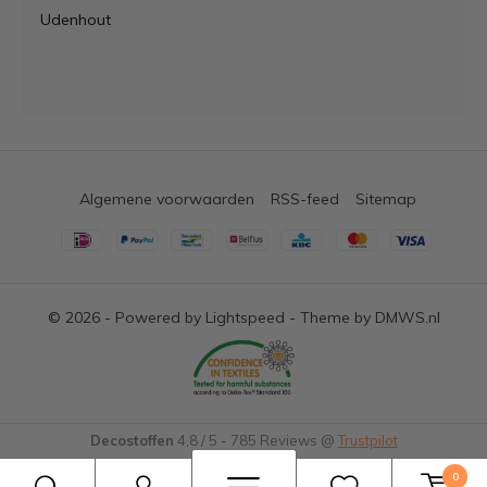
Udenhout
Algemene voorwaarden
RSS-feed
Sitemap
© 2026 - Powered by
Lightspeed
- Theme by
DMWS.nl
Decostoffen
4,8
/
5
-
785
Reviews @
Trustpilot
0