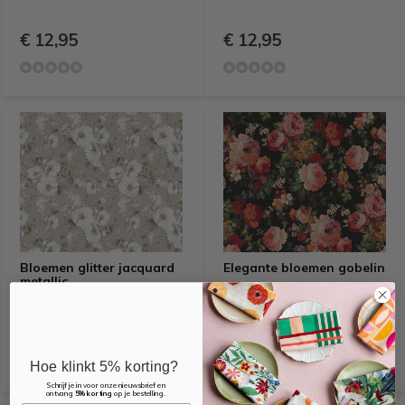
€ 12,95
€ 12,95
Bloemen glitter jacquard
Elegante bloemen gobelin
metallic
€ 8,50
€ 9,95
Hoe klinkt 5% korting?
Schrijf je in voor onze nieuwsbrief en
ontvang
5% korting
op je bestelling.