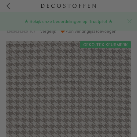
★ Bekijk onze beoordelingen op Trustpilot ★
Pied de poule grijs outdoor stof
(0)
Vergelijk
Aan verlanglijst toevoegen
OEKO-TEX KEURMERK