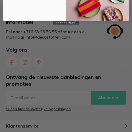
Bel of mail ons voor meer
informatie!
Bel naar +316 53 28 76 55 of stuur een e-
mail naar
info@decostoffen.com
Volg ons
Ontvang de nieuwste aanbiedingen en
promoties
Abonneer
* Lees hier de wettelijke beperkingen
Klantenservice