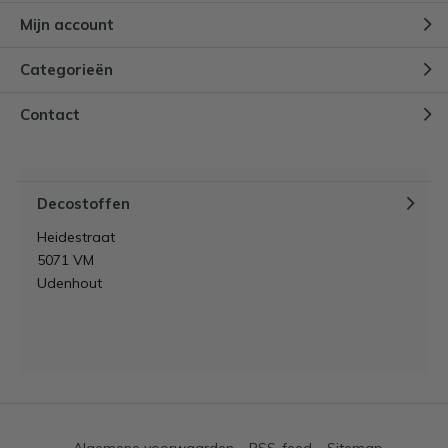
Mijn account
Categorieën
Contact
Decostoffen
Heidestraat
5071 VM
Udenhout
Algemene voorwaarden
RSS-feed
Sitemap