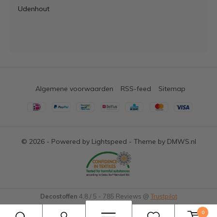
Udenhout
Algemene voorwaarden
RSS-feed
Sitemap
© 2026 - Powered by
Lightspeed
- Theme by
DMWS.nl
Decostoffen
4,8
/
5
-
785
Reviews @
Trustpilot
0