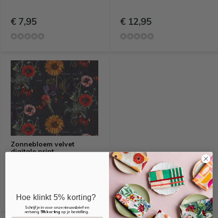
€ 7,95
€ 12,95
Zonnebloem velvet
digitale print
€ 7,95
Hoe klinkt 5% korting?
Schrijf je in voor onze nieuwsbrief en
ontvang
5% korting
op je bestelling.