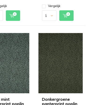
gelijk
Vergelijk
 mint
Donkergroene
rprint poplin
panterprint poplin