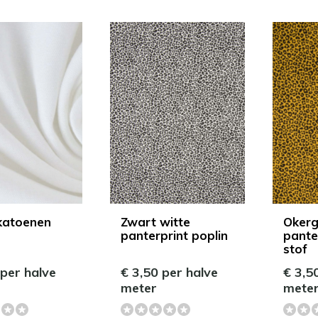
katoenen
Zwart witte
Okerg
panterprint poplin
pante
stof
 per halve
€ 3,50 per halve
€ 3,5
meter
mete