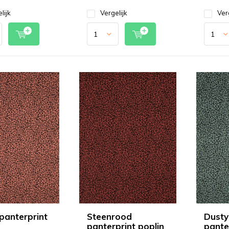
lijk
Vergelijk
Ver
panterprint
Steenrood
Dusty
panterprint poplin
pante