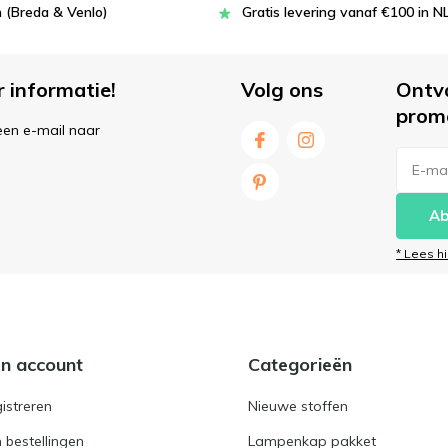
 (Breda & Venlo)
Gratis levering vanaf €100 in N
r informatie!
Volg ons
Ontv
prom
een e-mail naar
Ab
* Lees h
jn account
Categorieën
istreren
Nieuwe stoffen
n bestellingen
Lampenkap pakket