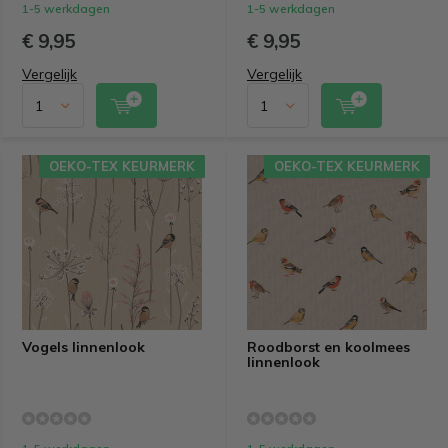
1-5 werkdagen
1-5 werkdagen
€ 9,95
€ 9,95
Vergelijk
Vergelijk
OEKO-TEX KEURMERK
OEKO-TEX KEURMERK
OEKO-TEX KEURMERK
OEKO-TEX KEURMERK
Vogels linnenlook
Roodborst en koolmees
linnenlook