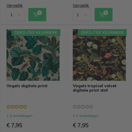
Vergelijk
Vergelijk
OEKO-TEX KEURMERK
OEKO-TEX KEURMERK
OEKO-TEX KEURMERK
OEKO-TEX KEURMERK
Vogels digitale print
Vogels tropical velvet
digitale print stof
1-5 werkdagen
1-5 werkdagen
€ 7,95
€ 7,95