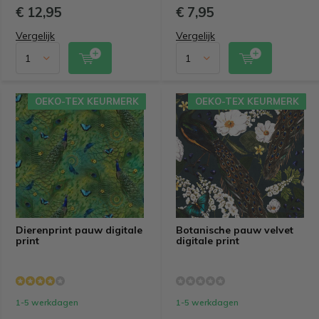
€ 12,95
€ 7,95
Vergelijk
Vergelijk
OEKO-TEX KEURMERK
OEKO-TEX KEURMERK
OEKO-TEX KEURMERK
OEKO-TEX KEURMERK
Dierenprint pauw digitale
Botanische pauw velvet
print
digitale print
1-5 werkdagen
1-5 werkdagen