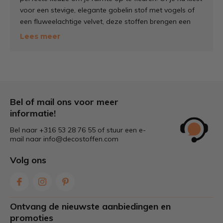
voor een stevige, elegante gobelin stof met vogels of
een fluweelachtige velvet, deze stoffen brengen een
frisse uitstraling in je huis.
Lees meer
Elk vogeltje, elke bloem, elke vleugel vertelt een verhaal
en brengt het buitenleven naar binnen. Het resultaat?
Een sfeer die zowel rustig als speels is.
Bel of mail ons voor meer
informatie!
Bel naar +316 53 28 76 55 of stuur een e-
mail naar
info@decostoffen.com
Volg ons
Ontvang de nieuwste aanbiedingen en
promoties