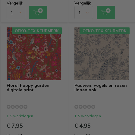
Vergelijk
Vergelijk
OEKO-TEX KEURMERK
OEKO-TEX KEURMERK
OEKO-TEX KEURMERK
OEKO-TEX KEURMERK
Floral happy garden
Pauwen, vogels en rozen
digitale print
linnenlook
1-5 werkdagen
1-5 werkdagen
€ 7,95
€ 4,95