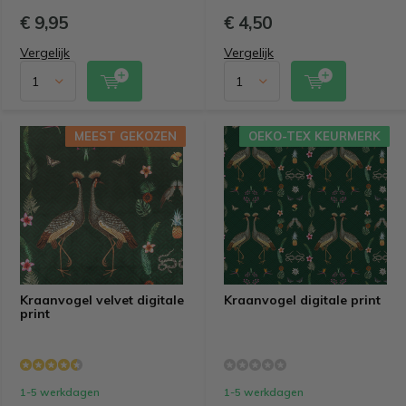
€ 9,95
€ 4,50
Vergelijk
Vergelijk
MEEST GEKOZEN
MEEST GEKOZEN
OEKO-TEX KEURMERK
OEKO-TEX KEURMERK
Kraanvogel velvet digitale
Kraanvogel digitale print
print
1-5 werkdagen
1-5 werkdagen