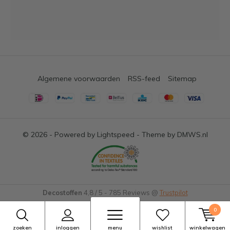
Algemene voorwaarden
RSS-feed
Sitemap
© 2026 - Powered by
Lightspeed
- Theme by
DMWS.nl
Decostoffen
4,8
/
5
-
785
Reviews @
Trustpilot
0
zoeken
inloggen
menu
wishlist
winkelwagen