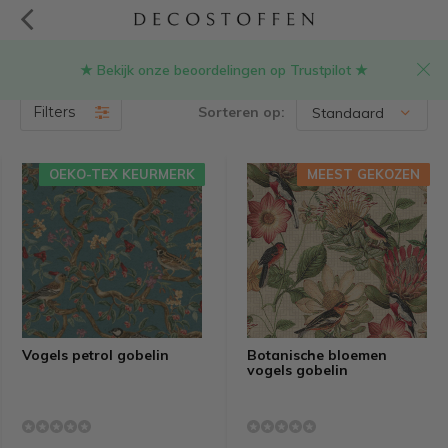
★ Bekijk onze beoordelingen op Trustpilot ★
Stof met vogels en bloemen
(20)
Filters
Sorteren op:
OEKO-TEX KEURMERK
OEKO-TEX KEURMERK
MEEST GEKOZEN
MEEST GEKOZEN
Vogels petrol gobelin
Botanische bloemen
vogels gobelin