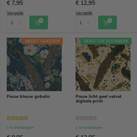
€ 7,95
€ 12,95
Vergelijk
Vergelijk
MEEST GEKOZEN
MEEST GEKOZEN
OEKO-TEX KEURMERK
OEKO-TEX KEURMERK
Pauw blauw gobelin
Pauw licht geel velvet
digitale print
1-5 werkdagen
1-5 werkdagen