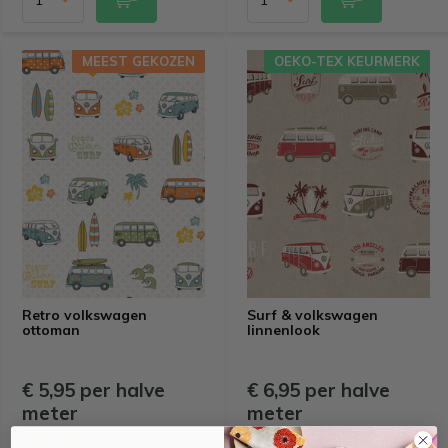
MEEST GEKOZEN
OEKO-TEX KEURMERK
Retro volkswagen
Surf & volkswagen
ottoman
linnenlook
€ 5,95 per halve
€ 6,95 per halve
meter
meter