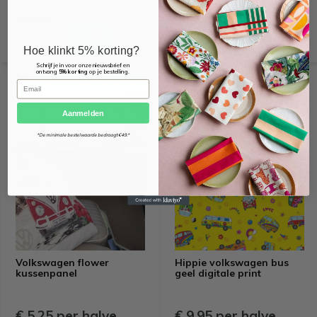
Vergelijk
Vergelijk
Hoe klinkt 5% korting?
Schrijf je in voor onze nieuwsbrief en
ontvang
5% korting
op je bestelling.
OEKO-TEX KEURMERK
OEKO-TEX KEURMERK
Email
Aanmelden
*De minimale bestelwaarde bedraagt €49.*
Volkswagen flower
Hippie volkswagen bus
kussenpanel
geel digitale print
€ 5,25 per halve
€ 9,95 per halve