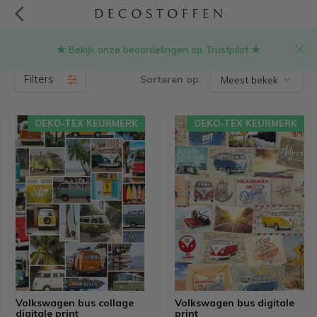
★ Bekijk onze beoordelingen op Trustpilot ★
Zoekresultaten voor volkswagen
(24)
Filters
Sorteren op:
OEKO-TEX KEURMERK
OEKO-TEX KEURMERK
Volkswagen bus collage
Volkswagen bus digitale
digitale print
print