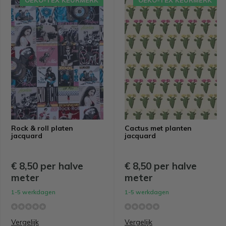
OEKO-TEX KEURMERK
OEKO-TEX KEURMERK
Rock & roll platen
Cactus met planten
jacquard
jacquard
€ 8,50 per halve
€ 8,50 per halve
meter
meter
1-5 werkdagen
1-5 werkdagen
Vergelijk
Vergelijk