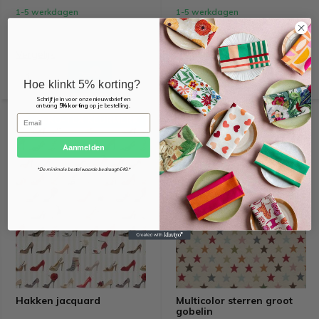
1-5 werkdagen
1-5 werkdagen
Vergelijk
Vergelijk
Hoe klinkt 5% korting?
Schrijf je in voor onze nieuwsbrief en
ontvang
5% korting
op je bestelling.
Email
OEKO-TEX KEURMERK
OEKO-TEX KEURMERK
Aanmelden
*De minimale bestelwaarde bedraagt €49.*
Hakken jacquard
Multicolor sterren groot
gobelin