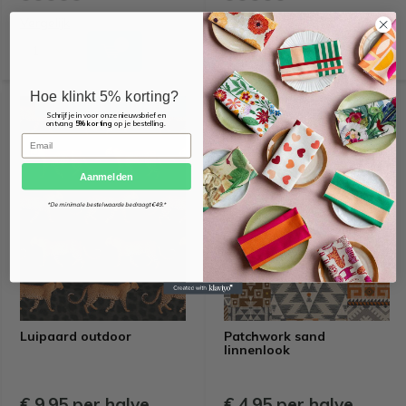
Vergelijk
Vergelijk
Hoe klinkt 5% korting?
OEKO-TEX KEURMERK
OEKO-TEX KEURMERK
Schrijf je in voor onze nieuwsbrief en
ontvang
5% korting
op je bestelling.
Email
Aanmelden
*De minimale bestelwaarde bedraagt €49.*
Luipaard outdoor
Patchwork sand
linnenlook
€ 9,95 per halve
€ 4,95 per halve